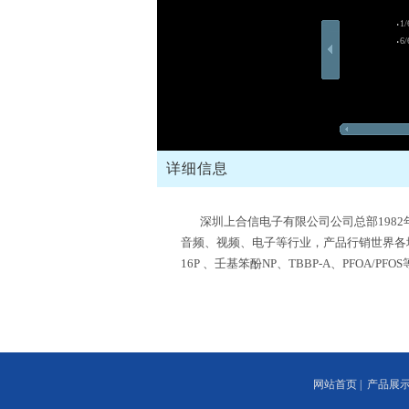
1/
6/
详细信息
深圳上合信电子有限公司公司总部1982年
音频、视频、电子等行业，产品行销世界各地
16P 、壬基笨酚NP、TBBP-A、PFOA/
网站首页
|
产品展