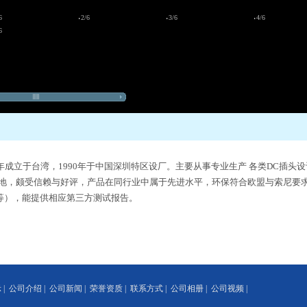
6
2/6
3/6
4/6
6
成立于台湾，1990年于中国深圳特区设厂。主要从事专业生产 各类DC插头
，颇受信赖与好评，产品在同行业中属于先进水平，环保符合欧盟与索尼要求（RO
PFOS等），能提供相应第三方测试报告。
示
|
公司介绍
|
公司新闻
|
荣誉资质
|
联系方式
|
公司相册
|
公司视频
|